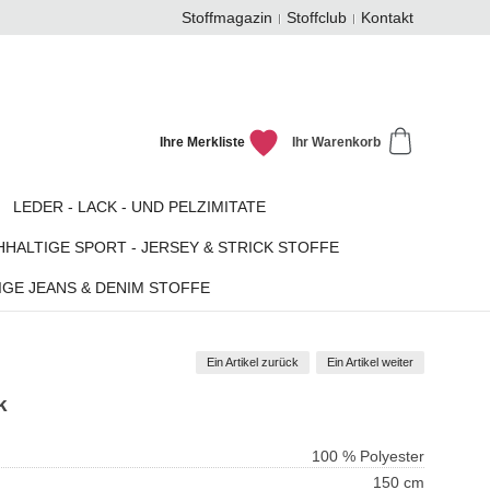
Stoffmagazin
Stoffclub
Kontakt
Ihre Merkliste
Ihr Warenkorb
LEDER - LACK - UND PELZIMITATE
HALTIGE SPORT - JERSEY & STRICK STOFFE
GE JEANS & DENIM STOFFE
Ein Artikel zurück
Ein Artikel weiter
k
100 % Polyester
150 cm