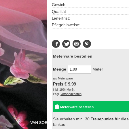
Gewicht:
Qualität:
Lieferfrist:
Pflegehinweise:
Facebook
Twitter
E-
Pinterest
Mail
Meterware bestellen
Menge
Meter
als Meterware
Preis €
9.99
inkl. 19%
MwSt
.
zzgl.
Versandkosten
.
Meterware bestellen
Sie erhalten min. 30
Treuepunkte
für die
Einkauf.