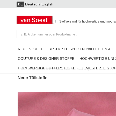
DE
Deutsch
English
Ihr Stoffversand für hochwertige und modis
NEUE STOFFE
BESTICKTE SPITZEN PAILLETTEN & G
COUTURE & DESIGNER STOFFE
HOCHWERTIGE UNI
HOCHWERTIGE FUTTERSTOFFE
GEMUSTERTE STO
TÜLL & ORGANZA STOFFE
/
Neue Tüllstoffe
/
Fester Organza in hellem Pink
Neue Tüllstoffe