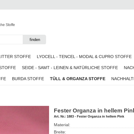
che Stoffe
LITTER STOFFE
LYOCELL - TENCEL - MODAL & CUPRO STOFFE
 STOFFE
SEIDE - SAMT - LEINEN & NATÜRLICHE STOFFE
NACH
FFE
BURDA STOFFE
TÜLL & ORGANZA STOFFE
NACHHALTI
Fester Organza in hellem Pin
Art. Nr.:
1883 - Fester Organza in hellem Pink
Material:
Breite: