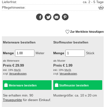
Lieferfrist:
ca. 2 - 5 Tage
Pflegehinweise:
Facebook
Twitter
E-
Pinterest
Mail
Zur Merkliste hinzufügen
Meterware bestellen
Stoffmuster bestellen
Menge
Meter
Menge
Stück
als Meterware
als Muster
Preis €
29.99
Preis €
1.99
inkl. 19%
MwSt
.
inkl. 19%
MwSt
.
zzgl.
Versandkosten
.
zzgl.
Versandkosten
.
Meterware bestellen
Stoffmuster bestellen
Sie erhalten min. 90
Mustergröße: ca. 10 x 20 cm
Treuepunkte
für diesen Einkauf.