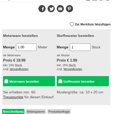
Facebook
Twitter
E-
Pinterest
Mail
Zur Merkliste hinzufügen
Meterware bestellen
Stoffmuster bestellen
Menge
Meter
Menge
Stück
als Meterware
als Muster
Preis €
19.99
Preis €
1.99
inkl. 19%
MwSt
.
inkl. 19%
MwSt
.
zzgl.
Versandkosten
.
zzgl.
Versandkosten
.
Meterware bestellen
Stoffmuster bestellen
Sie erhalten min. 60
Mustergröße: ca. 10 x 20 cm
Treuepunkte
für diesen Einkauf.
Beschreibung
Bildergalerie
Produktanfrage