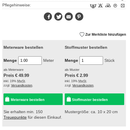
Pflegehinweise:
Facebook
Twitter
E-
Pinterest
Mail
Zur Merkliste hinzufügen
Meterware bestellen
Stoffmuster bestellen
Menge
Meter
Menge
Stück
als Meterware
als Muster
Preis €
49.99
Preis €
2.99
inkl. 19%
MwSt
.
inkl. 19%
MwSt
.
zzgl.
Versandkosten
.
zzgl.
Versandkosten
.
Meterware bestellen
Stoffmuster bestellen
Sie erhalten min. 150
Mustergröße: ca. 10 x 20 cm
Treuepunkte
für diesen Einkauf.