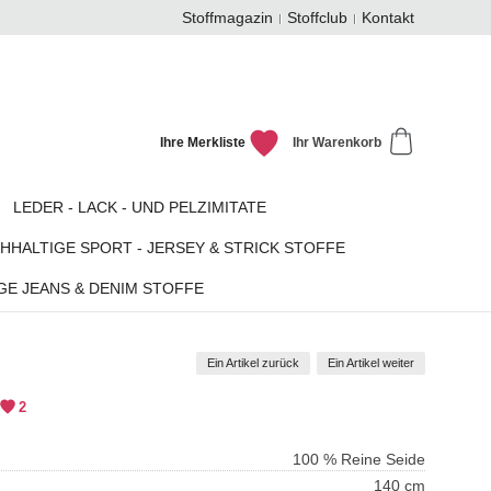
Stoffmagazin
Stoffclub
Kontakt
Ihre Merkliste
Ihr Warenkorb
LEDER - LACK - UND PELZIMITATE
HHALTIGE SPORT - JERSEY & STRICK STOFFE
GE JEANS & DENIM STOFFE
Ein Artikel zurück
Ein Artikel weiter
2
100 % Reine Seide
140 cm