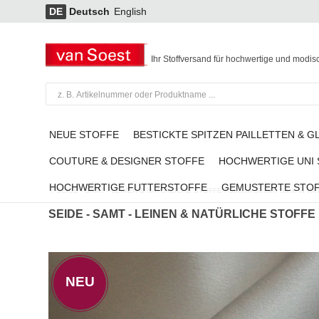
DE
Deutsch
English
Ihr Stoffversand für hochwertige und modis
NEUE STOFFE
BESTICKTE SPITZEN PAILLETTEN & G
COUTURE & DESIGNER STOFFE
HOCHWERTIGE UNI
HOCHWERTIGE FUTTERSTOFFE
GEMUSTERTE STO
SEIDE - SAMT - LEINEN & NATÜRLICHE STOFFE
/
Stretch Seiden Satin in We
SEIDE - SAMT - LEINEN & NATÜRLICHE STOFFE
NEU