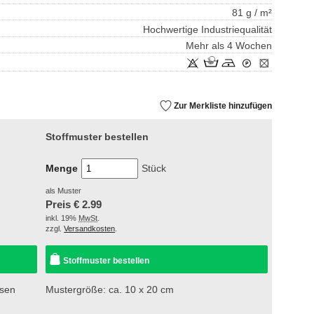
81 g / m²
Hochwertige Industriequalität
Mehr als 4 Wochen
Zur Merkliste hinzufügen
Stoffmuster bestellen
Menge
Stück
als Muster
Preis €
2.99
inkl. 19%
MwSt
.
zzgl.
Versandkosten
.
Stoffmuster bestellen
esen
Mustergröße: ca. 10 x 20 cm