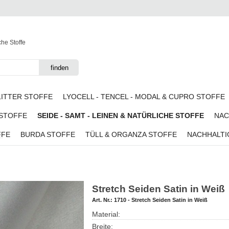
che Stoffe
LITTER STOFFE
LYOCELL - TENCEL - MODAL & CUPRO STOFFE
 STOFFE
SEIDE - SAMT - LEINEN & NATÜRLICHE STOFFE
NAC
FFE
BURDA STOFFE
TÜLL & ORGANZA STOFFE
NACHHALTI
iß
Stretch Seiden Satin in Weiß
Art. Nr.:
1710 - Stretch Seiden Satin in Weiß
Material:
Breite: