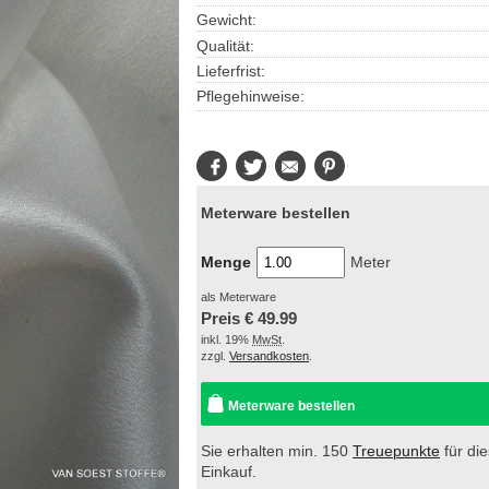
Gewicht:
Qualität:
Lieferfrist:
Pflegehinweise:
Facebook
Twitter
E-
Pinterest
Mail
Meterware bestellen
Menge
Meter
als Meterware
Preis €
49.99
inkl. 19%
MwSt
.
zzgl.
Versandkosten
.
Meterware bestellen
Sie erhalten min. 150
Treuepunkte
für di
Einkauf.