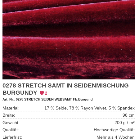
0278 STRETCH SAMT IN SEIDENMISCHUNG
BURGUNDY
2
Art. Nr.:
0278 STRETCH SEIDEN WEBSAMT Fb.Burgund
Material:
17 % Seide, 78 % Rayon Velvet, 5 % Spandex
Breite:
98 cm
Gewicht:
200 g / m²
Qualität:
Hochwertige Qualität
Lieferfrist:
Mehr als 4 Wochen