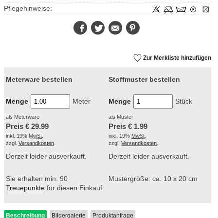
Pflegehinweise:
Facebook
Twitter
E-
Pinterest
Mail
Zur Merkliste hinzufügen
Meterware bestellen
Stoffmuster bestellen
Menge
Meter
Menge
Stück
als Meterware
als Muster
Preis €
29.99
Preis €
1.99
inkl. 19%
MwSt
.
inkl. 19%
MwSt
.
zzgl.
Versandkosten
.
zzgl.
Versandkosten
.
Derzeit leider ausverkauft.
Derzeit leider ausverkauft.
Sie erhalten min. 90
Mustergröße: ca. 10 x 20 cm
Treuepunkte
für diesen Einkauf.
Beschreibung
Bildergalerie
Produktanfrage