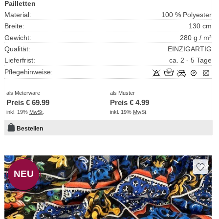
Pailletten
Material:
100 % Polyester
Breite:
130 cm
Gewicht:
280 g / m²
Qualität:
EINZIGARTIG
Lieferfrist:
ca. 2 - 5 Tage
Pflegehinweise:
als Meterware
als Muster
Preis €
69.99
Preis €
4.99
inkl. 19%
MwSt
.
inkl. 19%
MwSt
.
Bestellen
NEU