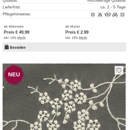
Qualität:
Hochwertige Qualität
Lieferfrist:
ca. 2 - 5 Tage
Pflegehinweise:
als Meterware
als Muster
Preis €
49.99
Preis €
2.99
inkl. 19%
MwSt
.
inkl. 19%
MwSt
.
Bestellen
NEU