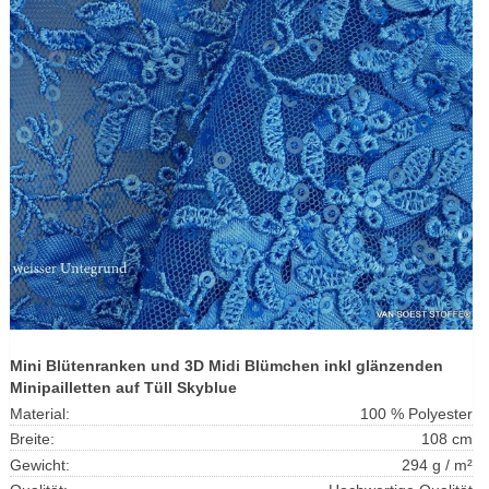
Mini Blütenranken und 3D Midi Blümchen inkl glänzenden
Minipailletten auf Tüll Skyblue
Material:
100 % Polyester
Breite:
108 cm
Gewicht:
294 g / m²