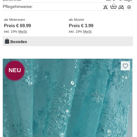
Pflegehinweise:
als Meterware
als Muster
Preis €
69.99
Preis €
3.99
inkl. 19%
MwSt
.
inkl. 19%
MwSt
.
Bestellen
NEU