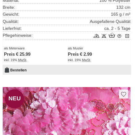
Material:
100 % Polyester
Breite:
132 cm
Gewicht:
165 g / m²
Qualität:
Ausgefallene Qualität
Lieferfrist:
ca. 2 - 5 Tage
Pflegehinweise:
als Meterware
als Muster
Preis €
25.99
Preis €
2.99
inkl. 19%
MwSt
.
inkl. 19%
MwSt
.
Bestellen
NEU