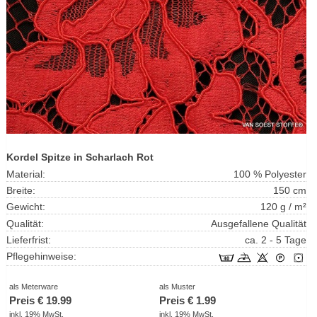
Kordel Spitze in Scharlach Rot
Material:
100 % Polyester
Breite:
150 cm
Gewicht:
120 g / m²
Qualität:
Ausgefallene Qualität
Lieferfrist:
ca. 2 - 5 Tage
Pflegehinweise:
als Meterware
als Muster
Preis €
19.99
Preis €
1.99
inkl. 19%
MwSt
.
inkl. 19%
MwSt
.