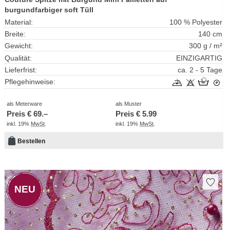
burgundfarbiger soft Tüll
Material:
100 % Polyester
Breite:
140 cm
Gewicht:
300 g / m²
Qualität:
EINZIGARTIG
Lieferfrist:
ca. 2 - 5 Tage
Pflegehinweise:
als Meterware
als Muster
Preis €
69.–
Preis €
5.99
inkl. 19%
MwSt
.
inkl. 19%
MwSt
.
Bestellen
NEU