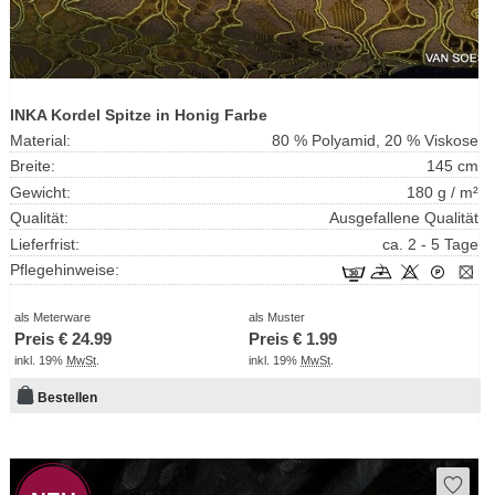
INKA Kordel Spitze in Honig Farbe
Material:
80 % Polyamid, 20 % Viskose
Breite:
145 cm
Gewicht:
180 g / m²
Qualität:
Ausgefallene Qualität
Lieferfrist:
ca. 2 - 5 Tage
Pflegehinweise:
als Meterware
als Muster
Preis €
24.99
Preis €
1.99
inkl. 19%
MwSt
.
inkl. 19%
MwSt
.
Bestellen