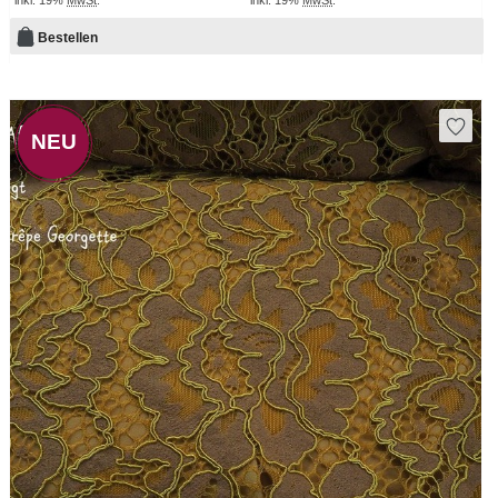
inkl. 19%
MwSt
.
inkl. 19%
MwSt
.
Bestellen
NEU