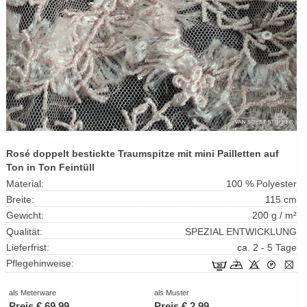
Rosé doppelt bestickte Traumspitze mit mini Pailletten auf
Ton in Ton Feintüll
Material:
100 % Polyester
Breite:
115 cm
Gewicht:
200 g / m²
Qualität:
SPEZIAL ENTWICKLUNG
Lieferfrist:
ca. 2 - 5 Tage
Pflegehinweise:
als Meterware
als Muster
Preis €
69.99
Preis €
2.99