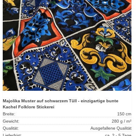
Majolika Muster auf schwarzem Tüll - einzigartige bunte
Kachel Folklore Stickerei
Breite:
150 cm
Gewicht:
280 g / m²
Qualität:
Ausgefallene Qualität
Lieferfrist:
ca. 2 - 5 Tage