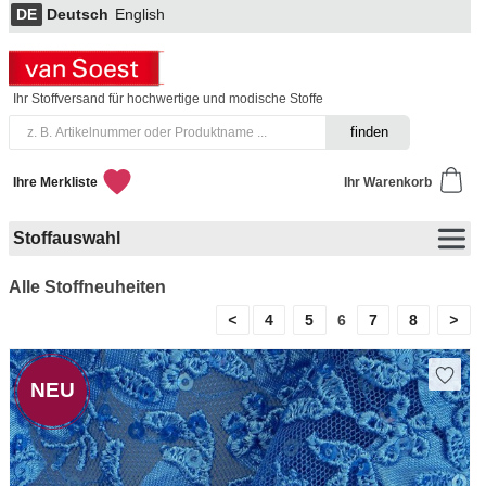
DE
Deutsch
English
Ihr Stoffversand für hochwertige und modische Stoffe
Ihre Merkliste
Ihr Warenkorb
Stoffauswahl
Alle Stoffneuheiten
<
4
5
7
8
>
6
NEU