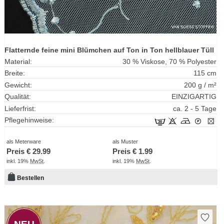
Flatternde feine mini Blümchen auf Ton in Ton hellblauer Tüll
Material:
30 % Viskose, 70 % Polyester
Breite:
115 cm
Gewicht:
200 g / m²
Qualität:
EINZIGARTIG
Lieferfrist:
ca. 2 - 5 Tage
Pflegehinweise:
als Meterware
als Muster
Preis €
29.99
Preis €
1.99
inkl. 19%
MwSt
.
inkl. 19%
MwSt
.
Bestellen