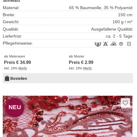
Schwarz
Material:
65 % Baumwolle, 35 % Polyamid
Breite:
150 cm
Gewicht:
160 g / m²
Qualität:
Ausgefallene Qualität
Lieferfrist:
ca. 2 - 5 Tage
Pflegehinweise:
als Meterware
als Muster
Preis €
34.99
Preis €
2.99
inkl. 19%
MwSt
.
inkl. 19%
MwSt
.
Bestellen
NEU