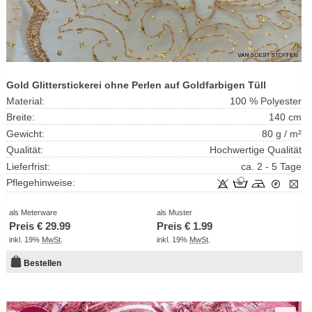
Gold Glitterstickerei ohne Perlen auf Goldfarbigen Tüll
Material:
100 % Polyester
Breite:
140 cm
Gewicht:
80 g / m²
Qualität:
Hochwertige Qualität
Lieferfrist:
ca. 2 - 5 Tage
Pflegehinweise:
als Meterware
als Muster
Preis €
29.99
Preis €
1.99
inkl. 19%
MwSt
.
inkl. 19%
MwSt
.
Bestellen