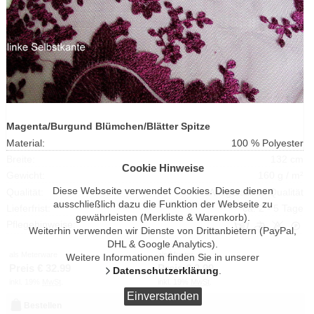
Magenta/Burgund Blümchen/Blätter Spitze
Material:
100 % Polyester
Breite:
132 cm
Cookie Hinweise
Gewicht:
160 g / m²
Diese Webseite verwendet Cookies. Diese dienen
Qualität:
Ausgefallene Qualität
ausschließlich dazu die Funktion der Webseite zu
Lieferfrist:
ca. 2 - 5 Tage
gewährleisten (Merkliste & Warenkorb).
Pflegehinweise:
Weiterhin verwenden wir Dienste von Drittanbietern (PayPal,
DHL & Google Analytics).
als Meterware
als Muster
Weitere Informationen finden Sie in unserer
Preis €
32.99
Preis €
2.99
Datenschutzerklärung
.
inkl. 19%
MwSt
.
inkl. 19%
MwSt
.
Einverstanden
Bestellen