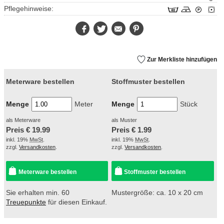
Pflegehinweise:
Facebook
Twitter
E-
Pinterest
Mail
Zur Merkliste hinzufügen
Meterware bestellen
Stoffmuster bestellen
Menge
Meter
Menge
Stück
als Meterware
als Muster
Preis €
19.99
Preis €
1.99
inkl. 19%
MwSt
.
inkl. 19%
MwSt
.
zzgl.
Versandkosten
.
zzgl.
Versandkosten
.
Meterware bestellen
Stoffmuster bestellen
Sie erhalten min. 60
Mustergröße: ca. 10 x 20 cm
Treuepunkte
für diesen Einkauf.