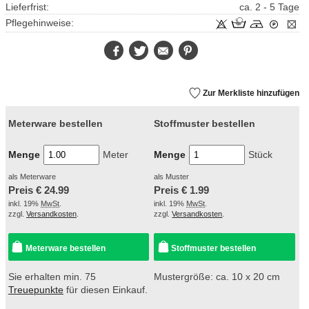
Lieferfrist:
ca. 2 - 5 Tage
Pflegehinweise:
Facebook
Twitter
E-
Pinterest
Mail
Zur Merkliste hinzufügen
Meterware bestellen
Stoffmuster bestellen
Menge
Meter
Menge
Stück
als Meterware
als Muster
Preis €
24.99
Preis €
1.99
inkl. 19%
MwSt
.
inkl. 19%
MwSt
.
zzgl.
Versandkosten
.
zzgl.
Versandkosten
.
Meterware bestellen
Stoffmuster bestellen
Sie erhalten min. 75
Mustergröße: ca. 10 x 20 cm
Treuepunkte
für diesen Einkauf.