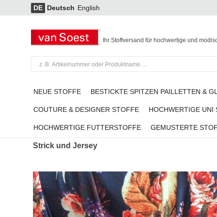
DE
Deutsch
English
Ihr Stoffversand für hochwertige und modis
NEUE STOFFE
BESTICKTE SPITZEN PAILLETTEN & G
COUTURE & DESIGNER STOFFE
HOCHWERTIGE UNI
HOCHWERTIGE FUTTERSTOFFE
GEMUSTERTE STO
NACHHALTIGE SPORT - JERSEY & STRICK STOFFE
/
Fein Strick mit Rosen 
Strick und Jersey