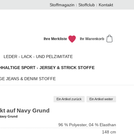
Stoffmagazin
Stoffclub
Kontakt
Ihre Merkliste
Ihr Warenkorb
LEDER - LACK - UND PELZIMITATE
HALTIGE SPORT - JERSEY & STRICK STOFFE
GE JEANS & DENIM STOFFE
Ein Artikel zurück
Ein Artikel weiter
ckt auf Navy Grund
 Navy Grund
96 % Polyester, 04 % Elasthan
148 cm