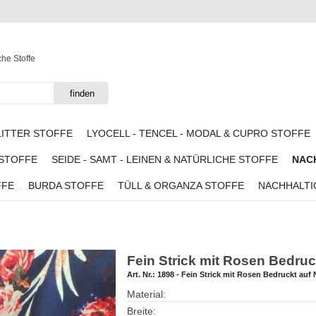
che Stoffe
LITTER STOFFE
LYOCELL - TENCEL - MODAL & CUPRO STOFFE
 STOFFE
SEIDE - SAMT - LEINEN & NATÜRLICHE STOFFE
NACH
FFE
BURDA STOFFE
TÜLL & ORGANZA STOFFE
NACHHALTI
Bedruckt auf Navy Grund
Fein Strick mit Rosen Bedru
Art. Nr.:
1898 - Fein Strick mit Rosen Bedruckt auf
Material:
Breite: