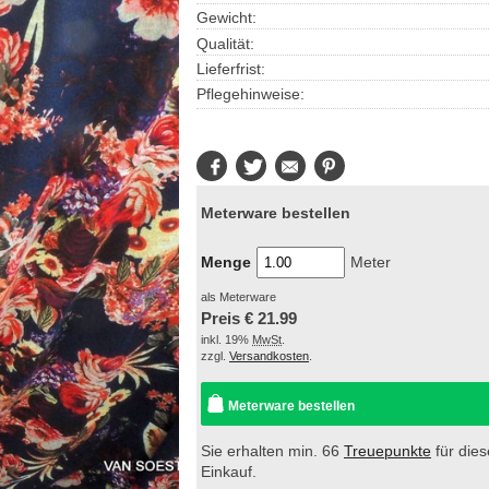
Gewicht:
Qualität:
Lieferfrist:
Pflegehinweise:
Facebook
Twitter
E-
Pinterest
Mail
Meterware bestellen
Menge
Meter
als Meterware
Preis €
21.99
inkl. 19%
MwSt
.
zzgl.
Versandkosten
.
Meterware bestellen
Sie erhalten min. 66
Treuepunkte
für die
Einkauf.