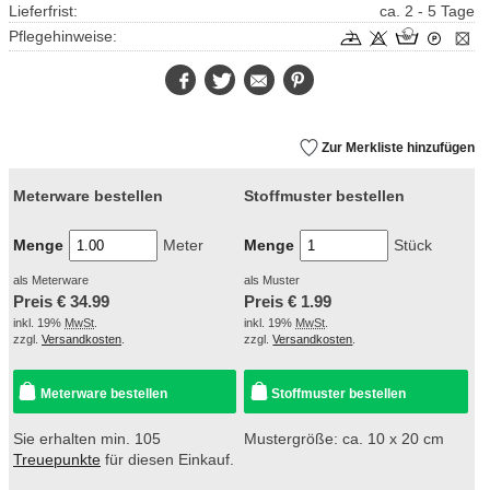
Lieferfrist:
ca. 2 - 5 Tage
Pflegehinweise:
Facebook
Twitter
E-
Pinterest
Mail
Zur Merkliste hinzufügen
Meterware bestellen
Stoffmuster bestellen
Menge
Meter
Menge
Stück
als Meterware
als Muster
Preis €
34.99
Preis €
1.99
inkl. 19%
MwSt
.
inkl. 19%
MwSt
.
zzgl.
Versandkosten
.
zzgl.
Versandkosten
.
Meterware bestellen
Stoffmuster bestellen
Sie erhalten min. 105
Mustergröße: ca. 10 x 20 cm
Treuepunkte
für diesen Einkauf.