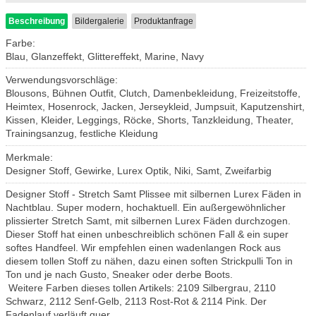
Beschreibung
Bildergalerie
Produktanfrage
Farbe:
Blau, Glanzeffekt, Glittereffekt, Marine, Navy
Verwendungsvorschläge:
Blousons, Bühnen Outfit, Clutch, Damenbekleidung, Freizeitstoffe,
Heimtex, Hosenrock, Jacken, Jerseykleid, Jumpsuit, Kaputzenshirt,
Kissen, Kleider, Leggings, Röcke, Shorts, Tanzkleidung, Theater,
Trainingsanzug, festliche Kleidung
Merkmale:
Designer Stoff, Gewirke, Lurex Optik, Niki, Samt, Zweifarbig
Designer Stoff - Stretch Samt Plissee mit silbernen Lurex Fäden in
Nachtblau. Super modern, hochaktuell. Ein außergewöhnlicher
plissierter Stretch Samt, mit silbernen Lurex Fäden durchzogen.
Dieser Stoff hat einen unbeschreiblich schönen Fall & ein super
softes Handfeel. Wir empfehlen einen wadenlangen Rock aus
diesem tollen Stoff zu nähen, dazu einen soften Strickpulli Ton in
Ton und je nach Gusto, Sneaker oder derbe Boots.
Weitere Farben dieses tollen Artikels: 2109 Silbergrau, 2110
Schwarz, 2112 Senf-Gelb, 2113 Rost-Rot & 2114 Pink. Der
Fadenlauf verläuft quer.