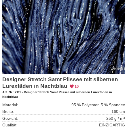
Designer Stretch Samt Plissee mit silbernen
Lurexfäden in Nachtblau
10
Art. Nr.:
2111 - Designer Stretch Samt Plissee mit silbernen Lurexfäden in
Nachtblau
Material:
95 % Polyester, 5 % Spandex
Breite:
160 cm
Gewicht:
250 g / m²
Qualität:
EINZIGARTIG