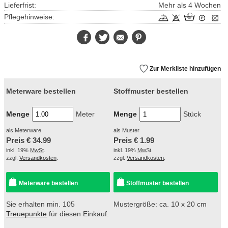
Lieferfrist:
Mehr als 4 Wochen
Pflegehinweise:
Facebook
Twitter
E-
Pinterest
Mail
Zur Merkliste hinzufügen
Meterware bestellen
Stoffmuster bestellen
Menge
Meter
Menge
Stück
als Meterware
als Muster
Preis €
34.99
Preis €
1.99
inkl. 19%
MwSt
.
inkl. 19%
MwSt
.
zzgl.
Versandkosten
.
zzgl.
Versandkosten
.
Meterware bestellen
Stoffmuster bestellen
Sie erhalten min. 105
Mustergröße: ca. 10 x 20 cm
Treuepunkte
für diesen Einkauf.