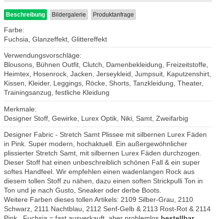
Beschreibung
Bildergalerie
Produktanfrage
Farbe:
Fuchsia, Glanzeffekt, Glittereffekt
Verwendungsvorschläge:
Blousons, Bühnen Outfit, Clutch, Damenbekleidung, Freizeitstoffe,
Heimtex, Hosenrock, Jacken, Jerseykleid, Jumpsuit, Kaputzenshirt,
Kissen, Kleider, Leggings, Röcke, Shorts, Tanzkleidung, Theater,
Trainingsanzug, festliche Kleidung
Merkmale:
Designer Stoff, Gewirke, Lurex Optik, Niki, Samt, Zweifarbig
Designer Fabric - Stretch Samt Plissee mit silbernen Lurex Fäden
in Pink. Super modern, hochaktuell. Ein außergewöhnlicher
plissierter Stretch Samt, mit silbernen Lurex Fäden durchzogen.
Dieser Stoff hat einen unbeschreiblich schönen Fall & ein super
softes Handfeel. Wir empfehlen einen wadenlangen Rock aus
diesem tollen Stoff zu nähen, dazu einen soften Strickpulli Ton in
Ton und je nach Gusto, Sneaker oder derbe Boots.
Weitere Farben dieses tollen Artikels: 2109 Silber-Grau, 2110
Schwarz, 2111 Nachtblau, 2112 Senf-Gelb & 2113 Rost-Rot & 2114
Pink. Fuchsia = fast ausverkauft, aber problemlos
bestellbar.