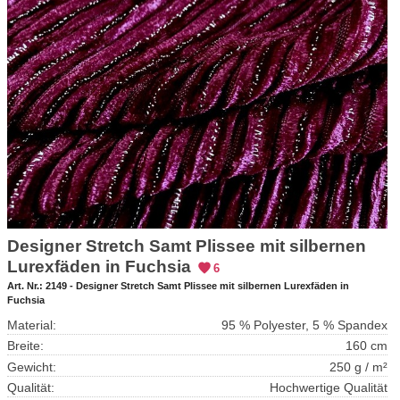
Designer Stretch Samt Plissee mit silbernen
Lurexfäden in Fuchsia
6
Art. Nr.:
2149 - Designer Stretch Samt Plissee mit silbernen Lurexfäden in
Fuchsia
Material:
95 % Polyester, 5 % Spandex
Breite:
160 cm
Gewicht:
250 g / m²
Qualität:
Hochwertige Qualität