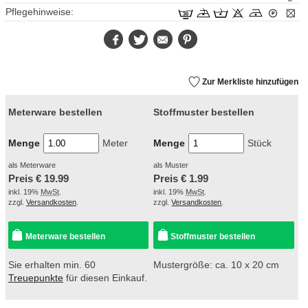
Pflegehinweise:
Facebook
Twitter
E-
Pinterest
Mail
Zur Merkliste hinzufügen
Meterware bestellen
Stoffmuster bestellen
Menge
Meter
Menge
Stück
als Meterware
als Muster
Preis €
19.99
Preis €
1.99
inkl. 19%
MwSt
.
inkl. 19%
MwSt
.
zzgl.
Versandkosten
.
zzgl.
Versandkosten
.
Meterware bestellen
Stoffmuster bestellen
Sie erhalten min. 60
Mustergröße: ca. 10 x 20 cm
Treuepunkte
für diesen Einkauf.