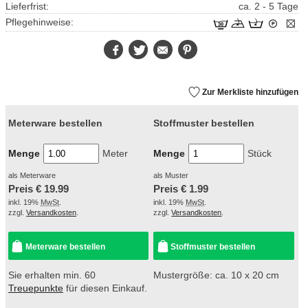
Lieferfrist:
ca. 2 - 5 Tage
Pflegehinweise:
Facebook
Twitter
E-
Pinterest
Mail
Zur Merkliste hinzufügen
Meterware bestellen
Stoffmuster bestellen
Menge
Meter
Menge
Stück
als Meterware
als Muster
Preis €
19.99
Preis €
1.99
inkl. 19%
MwSt
.
inkl. 19%
MwSt
.
zzgl.
Versandkosten
.
zzgl.
Versandkosten
.
Meterware bestellen
Stoffmuster bestellen
Sie erhalten min. 60
Mustergröße: ca. 10 x 20 cm
Treuepunkte
für diesen Einkauf.