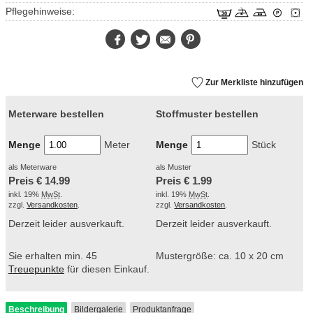
Pflegehinweise:
Facebook
Twitter
E-
Pinterest
Mail
Zur Merkliste hinzufügen
Meterware bestellen
Stoffmuster bestellen
Menge
Meter
Menge
Stück
als Meterware
als Muster
Preis €
14.99
Preis €
1.99
inkl. 19%
MwSt
.
inkl. 19%
MwSt
.
zzgl.
Versandkosten
.
zzgl.
Versandkosten
.
Derzeit leider ausverkauft.
Derzeit leider ausverkauft.
Sie erhalten min. 45
Mustergröße: ca. 10 x 20 cm
Treuepunkte
für diesen Einkauf.
Beschreibung
Bildergalerie
Produktanfrage