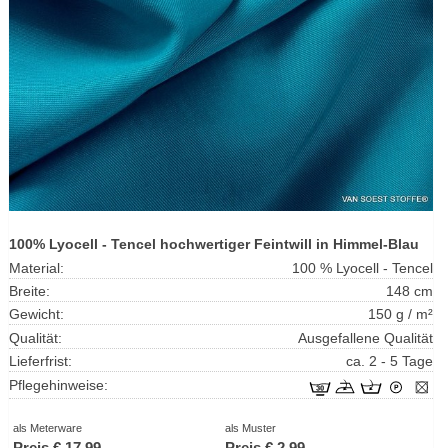
100% Lyocell - Tencel hochwertiger Feintwill in Himmel-Blau
Material:
100 % Lyocell - Tencel
Breite:
148 cm
Gewicht:
150 g / m²
Qualität:
Ausgefallene Qualität
Lieferfrist:
ca. 2 - 5 Tage
Pflegehinweise:
als Meterware
als Muster
Preis €
17.99
Preis €
2.99