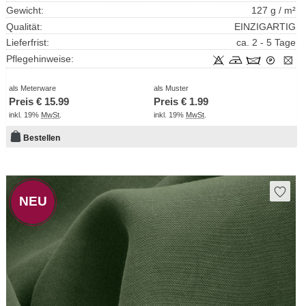
Gewicht:
127 g / m²
Qualität:
EINZIGARTIG
Lieferfrist:
ca. 2 - 5 Tage
Pflegehinweise:
als Meterware
als Muster
Preis €
15.99
Preis €
1.99
inkl. 19%
MwSt
.
inkl. 19%
MwSt
.
Bestellen
NEU