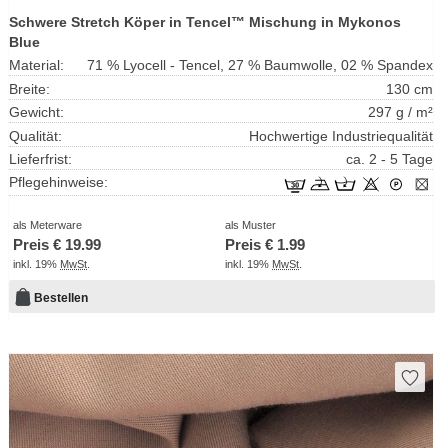
Schwere Stretch Köper in Tencel™ Mischung in Mykonos
Blue
Material:
71 % Lyocell - Tencel, 27 % Baumwolle, 02 % Spandex
Breite:
130 cm
Gewicht:
297 g / m²
Qualität:
Hochwertige Industriequalität
Lieferfrist:
ca. 2 - 5 Tage
Pflegehinweise:
als Meterware
als Muster
Preis €
19.99
Preis €
1.99
inkl. 19%
MwSt
.
inkl. 19%
MwSt
.
Bestellen