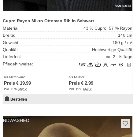
Cupro Rayon Mikro Ottoman Rib in Schwarz
Material:
43 % Cupro, 57 % Rayon
Breite:
140 cm
Gewicht:
180 g / m²
Qualität:
Hochwertige Qualität
Lieferfrist:
ca. 2 - 5 Tage
Pflegehinweise:
als Meterware
als Muster
Preis €
19.99
Preis €
2.99
inkl. 19%
MwSt
.
inkl. 19%
MwSt
.
Bestellen