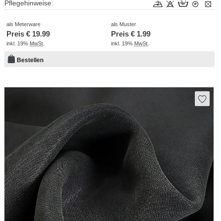
Pflegehinweise:
als Meterware
als Muster
Preis €
19.99
Preis €
1.99
inkl. 19%
MwSt
.
inkl. 19%
MwSt
.
Bestellen