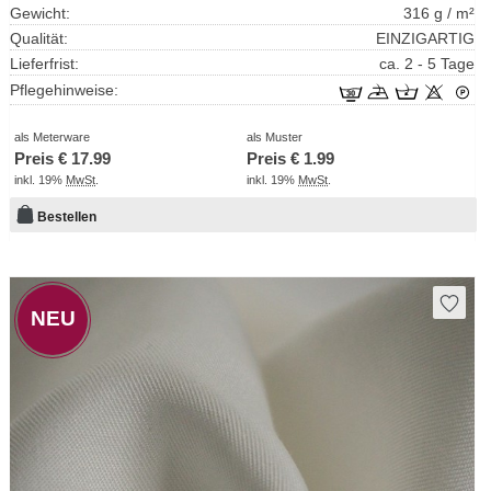
Gewicht:
316 g / m²
Qualität:
EINZIGARTIG
Lieferfrist:
ca. 2 - 5 Tage
Pflegehinweise:
als Meterware
als Muster
Preis €
17.99
Preis €
1.99
inkl. 19%
MwSt
.
inkl. 19%
MwSt
.
Bestellen
NEU