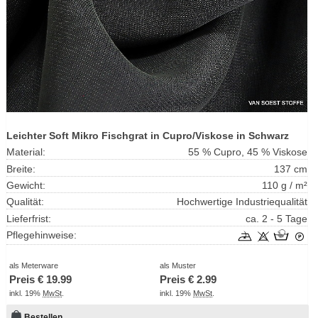
Leichter Soft Mikro Fischgrat in Cupro/Viskose in Schwarz
Material:
55 % Cupro, 45 % Viskose
Breite:
137 cm
Gewicht:
110 g / m²
Qualität:
Hochwertige Industriequalität
Lieferfrist:
ca. 2 - 5 Tage
Pflegehinweise:
als Meterware
als Muster
Preis €
19.99
Preis €
2.99
inkl. 19%
MwSt
.
inkl. 19%
MwSt
.
Bestellen