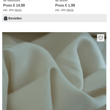
als Meterware
als Muster
Preis €
14.99
Preis €
1.99
inkl. 19%
MwSt
.
inkl. 19%
MwSt
.
Bestellen