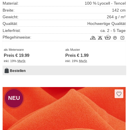
Material:
100 % Lyocell - Tencel
Breite:
142 cm
Gewicht:
264 g / m²
Qualität:
Hochwertige Qualität
Lieferfrist:
ca. 2 - 5 Tage
Pflegehinweise:
als Meterware
als Muster
Preis €
19.99
Preis €
1.99
inkl. 19%
MwSt
.
inkl. 19%
MwSt
.
Bestellen
NEU