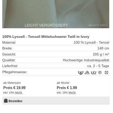
100% Lyocell - Tencell Mittelschwerer Twill in Ivory
Material:
100 % Lyocell - Tencel
Breite:
148 cm
Gewicht:
205 g / m²
Qualität:
Hochwertige Industriequalität
Lieferfrist:
ca. 2 - 5 Tage
Pflegehinweise:
als Meterware
als Muster
Preis €
19.99
Preis €
1.99
inkl. 19%
MwSt
.
inkl. 19%
MwSt
.
Bestellen