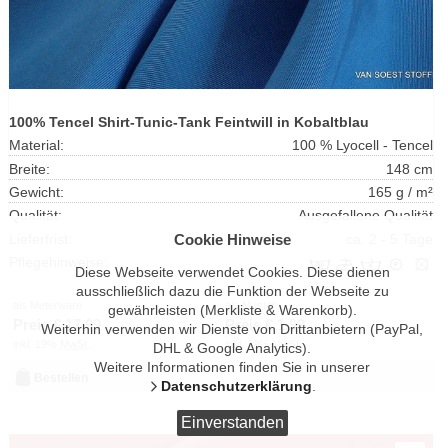
100% Tencel Shirt-Tunic-Tank Feintwill in Kobaltblau
Material:
100 % Lyocell - Tencel
Breite:
148 cm
Gewicht:
165 g / m²
Qualität:
Ausgefallene Qualität
Cookie Hinweise
Lieferfrist:
ca. 2 - 5 Tage
Pflegehinweise:
Diese Webseite verwendet Cookies. Diese dienen
ausschließlich dazu die Funktion der Webseite zu
als Meterware
als Muster
gewährleisten (Merkliste & Warenkorb).
Preis €
17.99
Preis €
1.99
Weiterhin verwenden wir Dienste von Drittanbietern (PayPal,
inkl. 19%
MwSt
.
inkl. 19%
MwSt
.
DHL & Google Analytics).
Weitere Informationen finden Sie in unserer
Bestellen
Datenschutzerklärung
.
Einverstanden