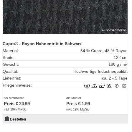
Cupro® - Rayon Hahnentritt in Schwarz
Material:
54 % Cupro, 48 % Rayon
Breite:
122 cm
Gewicht:
180 g / m²
Qualität:
Hochwertige Industriequalität
Lieferfrist:
ca. 2 - 5 Tage
Pflegehinweise:
als Meterware
als Muster
Preis €
24.99
Preis €
1.99
inkl. 19%
MwSt
.
inkl. 19%
MwSt
.
Bestellen