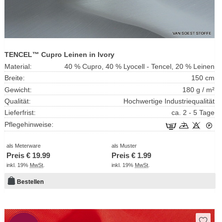
TENCEL™ Cupro Leinen in Ivory
Material:
40 % Cupro, 40 % Lyocell - Tencel, 20 % Leinen
Breite:
150 cm
Gewicht:
180 g / m²
Qualität:
Hochwertige Industriequalität
Lieferfrist:
ca. 2 - 5 Tage
Pflegehinweise:
als Meterware
als Muster
Preis €
19.99
Preis €
1.99
inkl. 19%
MwSt
.
inkl. 19%
MwSt
.
Bestellen