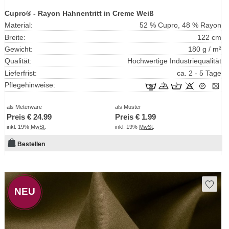
Cupro® - Rayon Hahnentritt in Creme Weiß
Material:
52 % Cupro, 48 % Rayon
Breite:
122 cm
Gewicht:
180 g / m²
Qualität:
Hochwertige Industriequalität
Lieferfrist:
ca. 2 - 5 Tage
Pflegehinweise:
als Meterware
als Muster
Preis €
24.99
Preis €
1.99
inkl. 19%
MwSt
.
inkl. 19%
MwSt
.
Bestellen
NEU