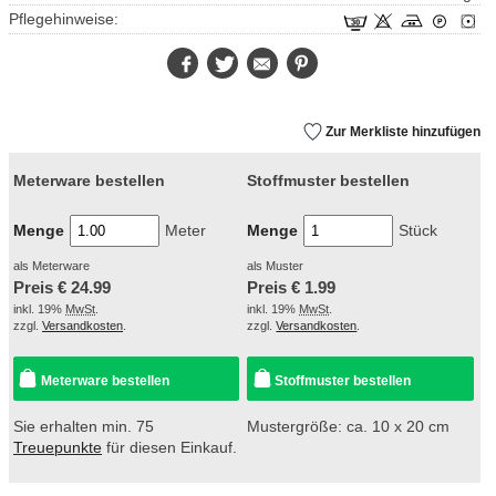
Pflegehinweise:
Facebook
Twitter
E-
Pinterest
Mail
Zur Merkliste hinzufügen
Meterware bestellen
Stoffmuster bestellen
Menge
Meter
Menge
Stück
als Meterware
als Muster
Preis €
24.99
Preis €
1.99
inkl. 19%
MwSt
.
inkl. 19%
MwSt
.
zzgl.
Versandkosten
.
zzgl.
Versandkosten
.
Meterware bestellen
Stoffmuster bestellen
Sie erhalten min. 75
Mustergröße: ca. 10 x 20 cm
Treuepunkte
für diesen Einkauf.