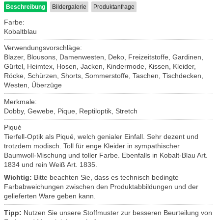
Beschreibung
Bildergalerie
Produktanfrage
Farbe:
Kobaltblau
Verwendungsvorschläge:
Blazer, Blousons, Damenwesten, Deko, Freizeitstoffe, Gardinen,
Gürtel, Heimtex, Hosen, Jacken, Kindermode, Kissen, Kleider,
Röcke, Schürzen, Shorts, Sommerstoffe, Taschen, Tischdecken,
Westen, Überzüge
Merkmale:
Dobby, Gewebe, Pique, Reptiloptik, Stretch
Piqué
Tierfell-Optik als Piqué, welch genialer Einfall. Sehr dezent und
trotzdem modisch. Toll für enge Kleider in sympathischer
Baumwoll-Mischung und toller Farbe. Ebenfalls in Kobalt-Blau Art.
1834 und rein Weiß Art. 1835.
Wichtig:
Bitte beachten Sie, dass es technisch bedingte
Farbabweichungen zwischen den Produktabbildungen und der
gelieferten Ware geben kann.
Tipp:
Nutzen Sie unsere Stoffmuster zur besseren Beurteilung von