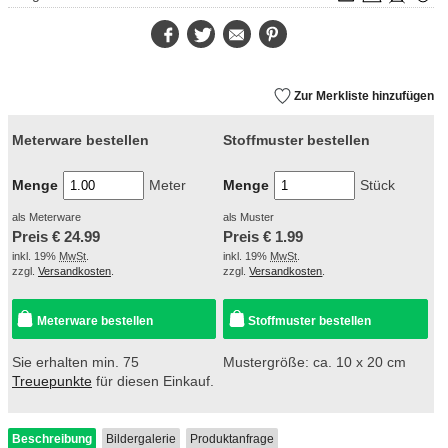
Facebook
Twitter
E-
Pinterest
Mail
Zur Merkliste hinzufügen
Meterware bestellen
Stoffmuster bestellen
Menge
Meter
Menge
Stück
als Meterware
als Muster
Preis €
24.99
Preis €
1.99
inkl. 19%
MwSt
.
inkl. 19%
MwSt
.
zzgl.
Versandkosten
.
zzgl.
Versandkosten
.
Meterware bestellen
Stoffmuster bestellen
Sie erhalten min. 75
Mustergröße: ca. 10 x 20 cm
Treuepunkte
für diesen Einkauf.
Beschreibung
Bildergalerie
Produktanfrage