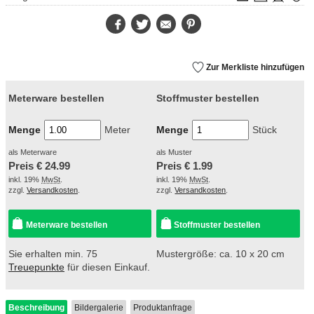
Facebook
Twitter
E-
Pinterest
Mail
Zur Merkliste hinzufügen
Meterware bestellen
Stoffmuster bestellen
Menge
Meter
Menge
Stück
als Meterware
als Muster
Preis €
24.99
Preis €
1.99
inkl. 19%
MwSt
.
inkl. 19%
MwSt
.
zzgl.
Versandkosten
.
zzgl.
Versandkosten
.
Meterware bestellen
Stoffmuster bestellen
Sie erhalten min. 75
Mustergröße: ca. 10 x 20 cm
Treuepunkte
für diesen Einkauf.
Beschreibung
Bildergalerie
Produktanfrage