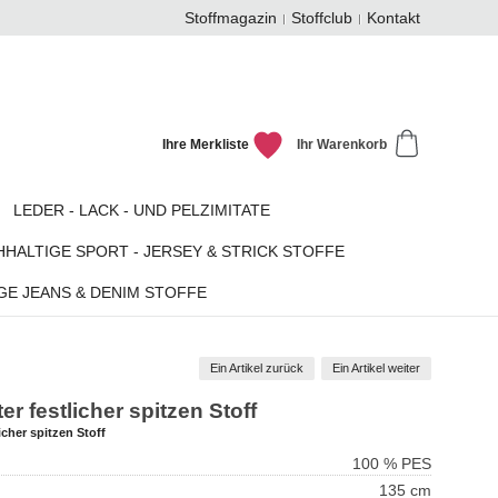
Stoffmagazin
Stoffclub
Kontakt
Ihre Merkliste
Ihr Warenkorb
LEDER - LACK - UND PELZIMITATE
HALTIGE SPORT - JERSEY & STRICK STOFFE
GE JEANS & DENIM STOFFE
Ein Artikel zurück
Ein Artikel weiter
 festlicher spitzen Stoff
cher spitzen Stoff
100 % PES
135 cm