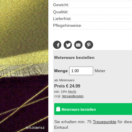
Gewicht:
Qualität:
Lieferfrist:
Pflegehinweise:
Facebook
Twitter
E-
Pinterest
Mail
Meterware bestellen
Menge
Meter
als Meterware
Preis €
24.99
inkl. 19%
MwSt
.
zzgl.
Versandkosten
.
Meterware bestellen
Sie erhalten min. 75
Treuepunkte
für die
Einkauf.