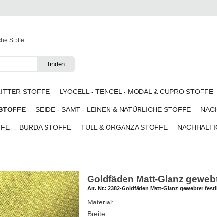
che Stoffe
LITTER STOFFE
LYOCELL - TENCEL - MODAL & CUPRO STOFFE
 STOFFE
SEIDE - SAMT - LEINEN & NATÜRLICHE STOFFE
NACH
FFE
BURDA STOFFE
TÜLL & ORGANZA STOFFE
NACHHALTI
tlicher spitzen Stoff
Goldfäden Matt-Glanz gewebter
Art. Nr.:
2382-Goldfäden Matt-Glanz gewebter festli
Material:
Breite: