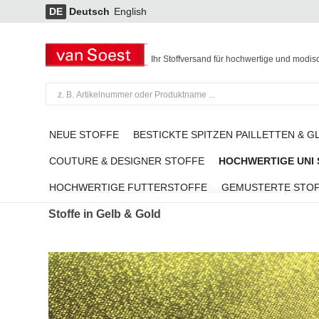
DE
Deutsch
English
Ihr Stoffversand für hochwertige und modis
NEUE STOFFE
BESTICKTE SPITZEN PAILLETTEN & G
COUTURE & DESIGNER STOFFE
HOCHWERTIGE UNI
HOCHWERTIGE FUTTERSTOFFE
GEMUSTERTE STO
HOCHWERTIGE UNI STOFFE
/
Gelb & Gold
/
Goldfäden Matt-Glanz gewebter fes
Stoffe in Gelb & Gold