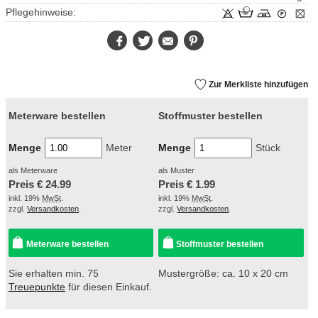
Pflegehinweise:
Facebook
Twitter
E-
Pinterest
Mail
Zur Merkliste hinzufügen
Meterware bestellen
Stoffmuster bestellen
Menge
Meter
Menge
Stück
als Meterware
als Muster
Preis €
24.99
Preis €
1.99
inkl. 19%
MwSt
.
inkl. 19%
MwSt
.
zzgl.
Versandkosten
.
zzgl.
Versandkosten
.
Meterware bestellen
Stoffmuster bestellen
Sie erhalten min. 75
Mustergröße: ca. 10 x 20 cm
Treuepunkte
für diesen Einkauf.