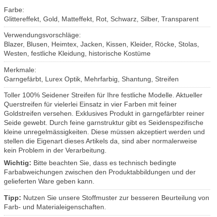
Farbe:
Glittereffekt, Gold, Matteffekt, Rot, Schwarz, Silber, Transparent
Verwendungsvorschläge:
Blazer, Blusen, Heimtex, Jacken, Kissen, Kleider, Röcke, Stolas,
Westen, festliche Kleidung, historische Kostüme
Merkmale:
Garngefärbt, Lurex Optik, Mehrfarbig, Shantung, Streifen
Toller 100% Seidener Streifen für Ihre festliche Modelle. Aktueller
Querstreifen für vielerlei Einsatz in vier Farben mit feiner
Goldstreifen versehen. Exklusives Produkt in garngefärbter reiner
Seide gewebt. Durch feine garnstruktur gibt es Seidenspezifische
kleine unregelmässigkeiten. Diese müssen akzeptiert werden und
stellen die Eigenart dieses Artikels da, sind aber normalerweise
kein Problem in der Verarbeitung.
Wichtig:
Bitte beachten Sie, dass es technisch bedingte
Farbabweichungen zwischen den Produktabbildungen und der
gelieferten Ware geben kann.
Tipp:
Nutzen Sie unsere Stoffmuster zur besseren Beurteilung von
Farb- und Materialeigenschaften.