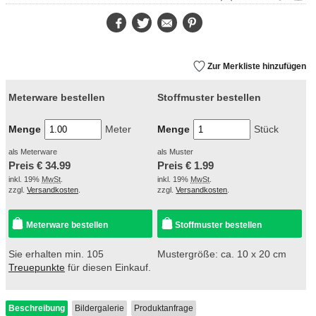
Facebook
Twitter
E-
Pinterest
Mail
Zur Merkliste hinzufügen
Meterware bestellen
Stoffmuster bestellen
Menge
Meter
Menge
Stück
als Meterware
als Muster
Preis €
34.99
Preis €
1.99
inkl. 19%
MwSt
.
inkl. 19%
MwSt
.
zzgl.
Versandkosten
.
zzgl.
Versandkosten
.
Meterware bestellen
Stoffmuster bestellen
Sie erhalten min. 105
Mustergröße: ca. 10 x 20 cm
Treuepunkte
für diesen Einkauf.
Beschreibung
Bildergalerie
Produktanfrage