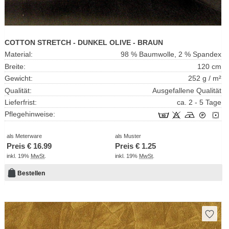
COTTON STRETCH - DUNKEL OLIVE - BRAUN
Material:
98 % Baumwolle, 2 % Spandex
Breite:
120 cm
Gewicht:
252 g / m²
Qualität:
Ausgefallene Qualität
Lieferfrist:
ca. 2 - 5 Tage
Pflegehinweise:
als Meterware
als Muster
Preis €
16.99
Preis €
1.25
inkl. 19%
MwSt
.
inkl. 19%
MwSt
.
Bestellen