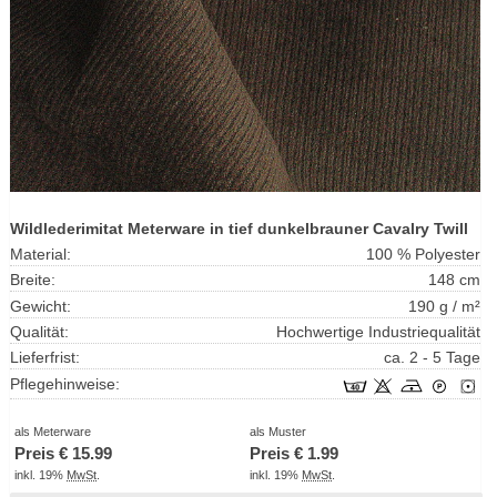
Wildlederimitat Meterware in tief dunkelbrauner Cavalry Twill
Material:
100 % Polyester
Breite:
148 cm
Gewicht:
190 g / m²
Qualität:
Hochwertige Industriequalität
Lieferfrist:
ca. 2 - 5 Tage
Pflegehinweise:
als Meterware
als Muster
Preis €
15.99
Preis €
1.99
inkl. 19%
MwSt
.
inkl. 19%
MwSt
.