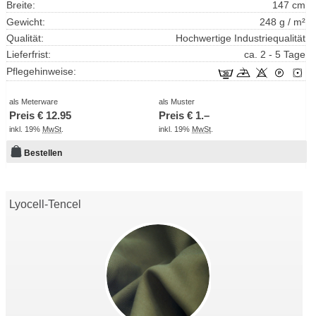
Breite:
147 cm
Gewicht:
248 g / m²
Qualität:
Hochwertige Industriequalität
Lieferfrist:
ca. 2 - 5 Tage
Pflegehinweise:
als Meterware
als Muster
Preis €
12.95
Preis €
1.–
inkl. 19%
MwSt
.
inkl. 19%
MwSt
.
Bestellen
Lyocell-Tencel