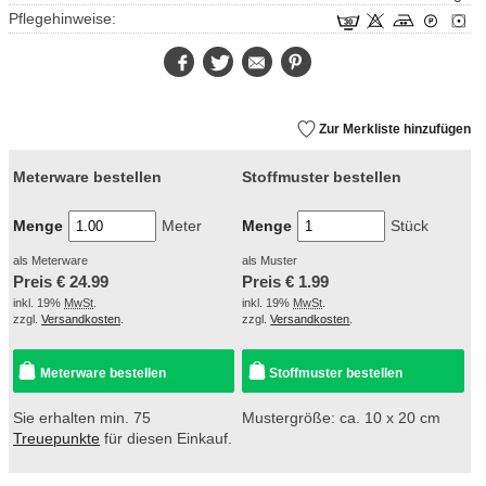
Pflegehinweise:
Facebook
Twitter
E-
Pinterest
Mail
Zur Merkliste hinzufügen
Meterware bestellen
Stoffmuster bestellen
Menge
Meter
Menge
Stück
als Meterware
als Muster
Preis €
24.99
Preis €
1.99
inkl. 19%
MwSt
.
inkl. 19%
MwSt
.
zzgl.
Versandkosten
.
zzgl.
Versandkosten
.
Meterware bestellen
Stoffmuster bestellen
Sie erhalten min. 75
Mustergröße: ca. 10 x 20 cm
Treuepunkte
für diesen Einkauf.