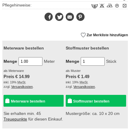
Pflegehinweise:
Facebook
Twitter
E-
Pinterest
Mail
Zur Merkliste hinzufügen
Meterware bestellen
Stoffmuster bestellen
Menge
Meter
Menge
Stück
als Meterware
als Muster
Preis €
14.99
Preis €
1.49
inkl. 19%
MwSt
.
inkl. 19%
MwSt
.
zzgl.
Versandkosten
.
zzgl.
Versandkosten
.
Meterware bestellen
Stoffmuster bestellen
Sie erhalten min. 45
Mustergröße: ca. 10 x 20 cm
Treuepunkte
für diesen Einkauf.