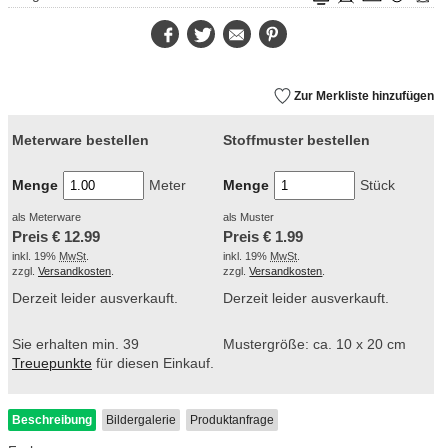
Facebook
Twitter
E-
Pinterest
Mail
Zur Merkliste hinzufügen
Meterware bestellen
Stoffmuster bestellen
Menge
Meter
Menge
Stück
als Meterware
als Muster
Preis €
12.99
Preis €
1.99
inkl. 19%
MwSt
.
inkl. 19%
MwSt
.
zzgl.
Versandkosten
.
zzgl.
Versandkosten
.
Derzeit leider ausverkauft.
Derzeit leider ausverkauft.
Sie erhalten min. 39
Mustergröße: ca. 10 x 20 cm
Treuepunkte
für diesen Einkauf.
Beschreibung
Bildergalerie
Produktanfrage