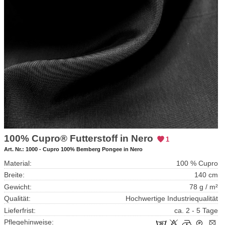
100% Cupro® Futterstoff in Nero
1
Art. Nr.:
1000 - Cupro 100% Bemberg Pongee in Nero
Material:
100 % Cupro
Breite:
140 cm
Gewicht:
78 g / m²
Qualität:
Hochwertige Industriequalität
Lieferfrist:
ca. 2 - 5 Tage
Pflegehinweise: