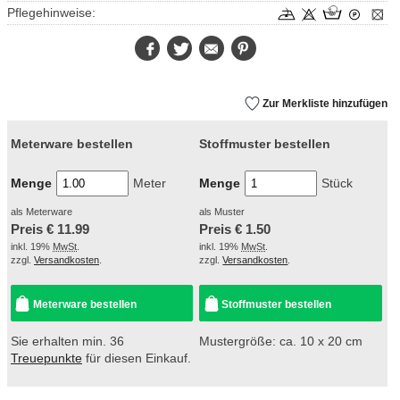
Pflegehinweise:
Facebook
Twitter
E-
Pinterest
Mail
Zur Merkliste hinzufügen
Meterware bestellen
Stoffmuster bestellen
Menge
Meter
Menge
Stück
als Meterware
als Muster
Preis €
11.99
Preis €
1.50
inkl. 19%
MwSt
.
inkl. 19%
MwSt
.
zzgl.
Versandkosten
.
zzgl.
Versandkosten
.
Meterware bestellen
Stoffmuster bestellen
Sie erhalten min. 36
Mustergröße: ca. 10 x 20 cm
Treuepunkte
für diesen Einkauf.