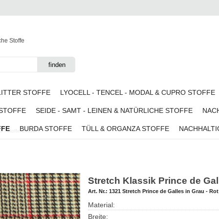
che Stoffe
LITTER STOFFE
LYOCELL - TENCEL - MODAL & CUPRO STOFFE
 STOFFE
SEIDE - SAMT - LEINEN & NATÜRLICHE STOFFE
NACH
FFE
BURDA STOFFE
TÜLL & ORGANZA STOFFE
NACHHALTI
o - stoffe online
Stretch Klassik Prince de Gal
Art. Nr.:
1321 Stretch Prince de Galles in Grau - Rot
Material:
Breite: