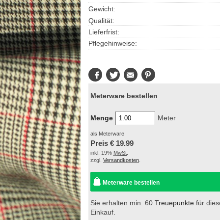
Gewicht:
Qualität:
Lieferfrist:
Pflegehinweise:
Facebook
Twitter
E-
Pinterest
Mail
Meterware bestellen
Menge
Meter
als Meterware
Preis €
19.99
inkl. 19%
MwSt
.
zzgl.
Versandkosten
.
Meterware bestellen
Sie erhalten min. 60
Treuepunkte
für die
Einkauf.