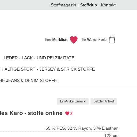
Stoffmagazin
Stoffclub
Kontakt
Ihre Merkliste
Ihr Warenkorb
LEDER - LACK - UND PELZIMITATE
HALTIGE SPORT - JERSEY & STRICK STOFFE
GE JEANS & DENIM STOFFE
Ein Artikel zurück
Letzter Artikel
les Karo - stoffe online
2
65 % PES, 32 % Rayon, 3 % Elasthan
128 cm