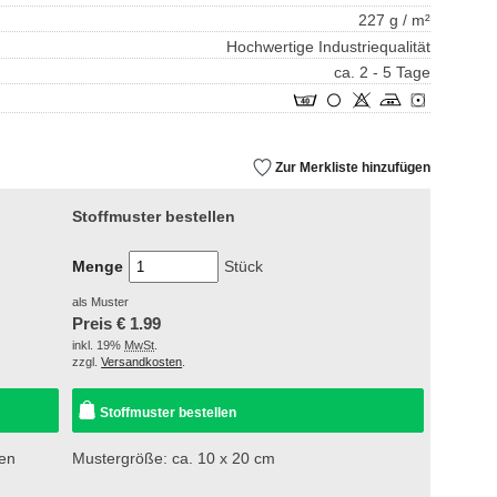
227 g / m²
Hochwertige Industriequalität
ca. 2 - 5 Tage
Zur Merkliste hinzufügen
Stoffmuster bestellen
Menge
Stück
als Muster
Preis €
1.99
inkl. 19%
MwSt
.
zzgl.
Versandkosten
.
Stoffmuster bestellen
sen
Mustergröße: ca. 10 x 20 cm