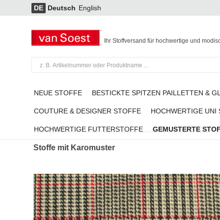
DE
Deutsch
English
Ihr Stoffversand für hochwertige und modis
NEUE STOFFE
BESTICKTE SPITZEN PAILLETTEN & G
COUTURE & DESIGNER STOFFE
HOCHWERTIGE UNI
HOCHWERTIGE FUTTERSTOFFE
GEMUSTERTE STO
Gemusterte Stoffe
/
Stoffe mit Karomuster
/
Stretch Klassik Prince de Galles Kar
Stoffe mit Karomuster