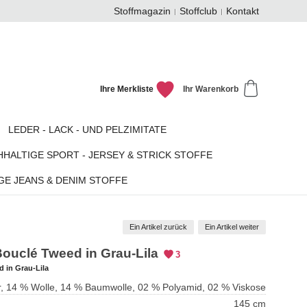
Stoffmagazin
Stoffclub
Kontakt
Ihre Merkliste
Ihr Warenkorb
LEDER - LACK - UND PELZIMITATE
HALTIGE SPORT - JERSEY & STRICK STOFFE
GE JEANS & DENIM STOFFE
Ein Artikel zurück
Ein Artikel weiter
 Bouclé Tweed in Grau-Lila
3
d in Grau-Lila
r, 14 % Wolle, 14 % Baumwolle, 02 % Polyamid, 02 % Viskose
145 cm