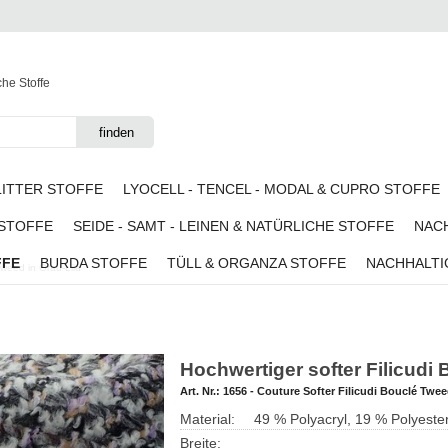
che Stoffe
LITTER STOFFE
LYOCELL - TENCEL - MODAL & CUPRO STOFFE
 STOFFE
SEIDE - SAMT - LEINEN & NATÜRLICHE STOFFE
NACH
FFE
BURDA STOFFE
TÜLL & ORGANZA STOFFE
NACHHALTI
Tweed in Grau-Lila
Hochwertiger softer Filicudi
Art. Nr.:
1656 - Couture Softer Filicudi Bouclé Twee
Material:
49 % Polyacryl, 19 % Polyeste
Breite: