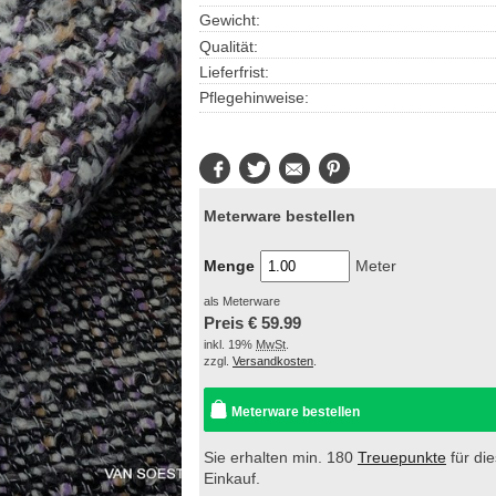
Gewicht:
Qualität:
Lieferfrist:
Pflegehinweise:
Facebook
Twitter
E-
Pinterest
Mail
Meterware bestellen
Menge
Meter
als Meterware
Preis €
59.99
inkl. 19%
MwSt
.
zzgl.
Versandkosten
.
Meterware bestellen
Sie erhalten min. 180
Treuepunkte
für di
Einkauf.