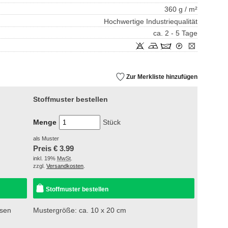
360 g / m²
Hochwertige Industriequalität
ca. 2 - 5 Tage
Zur Merkliste hinzufügen
Stoffmuster bestellen
Menge
Stück
als Muster
Preis €
3.99
inkl. 19%
MwSt
.
zzgl.
Versandkosten
.
Stoffmuster bestellen
esen
Mustergröße: ca. 10 x 20 cm