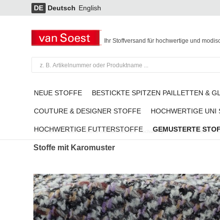
DE
Deutsch
English
Ihr Stoffversand für hochwertige und modis
NEUE STOFFE
BESTICKTE SPITZEN PAILLETTEN & G
COUTURE & DESIGNER STOFFE
HOCHWERTIGE UNI
HOCHWERTIGE FUTTERSTOFFE
GEMUSTERTE STO
Gemusterte Stoffe
/
Stoffe mit Karomuster
/
Hochwertiger softer Filicudi Bouclé 
Stoffe mit Karomuster