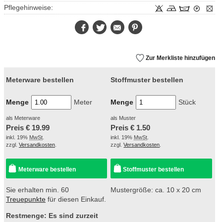
Pflegehinweise:
Facebook
Twitter
E-
Pinterest
Mail
Zur Merkliste hinzufügen
Meterware bestellen
Stoffmuster bestellen
Menge
Meter
Menge
Stück
als Meterware
als Muster
Preis €
19.99
Preis €
1.50
inkl. 19%
MwSt
.
inkl. 19%
MwSt
.
zzgl.
Versandkosten
.
zzgl.
Versandkosten
.
Meterware bestellen
Stoffmuster bestellen
Sie erhalten min. 60
Mustergröße: ca. 10 x 20 cm
Treuepunkte
für diesen Einkauf.
Restmenge: Es sind zurzeit