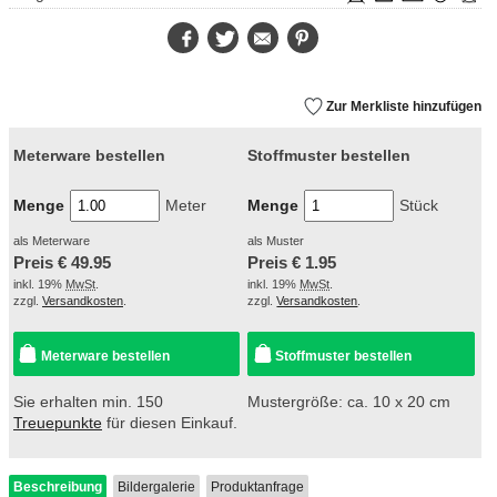
Facebook
Twitter
E-
Pinterest
Mail
Zur Merkliste hinzufügen
Meterware bestellen
Stoffmuster bestellen
Menge
Meter
Menge
Stück
als Meterware
als Muster
Preis €
49.95
Preis €
1.95
inkl. 19%
MwSt
.
inkl. 19%
MwSt
.
zzgl.
Versandkosten
.
zzgl.
Versandkosten
.
Meterware bestellen
Stoffmuster bestellen
Sie erhalten min. 150
Mustergröße: ca. 10 x 20 cm
Treuepunkte
für diesen Einkauf.
Beschreibung
Bildergalerie
Produktanfrage