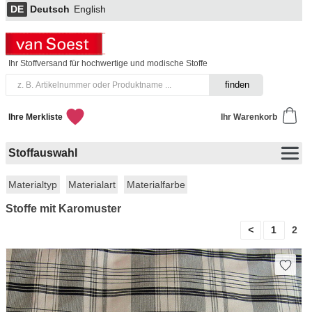
DE
Deutsch
English
Ihr Stoffversand für hochwertige und modische Stoffe
Ihre Merkliste
Ihr Warenkorb
Stoffauswahl
Materialtyp
Materialart
Materialfarbe
Stoffe mit Karomuster
<
1
2