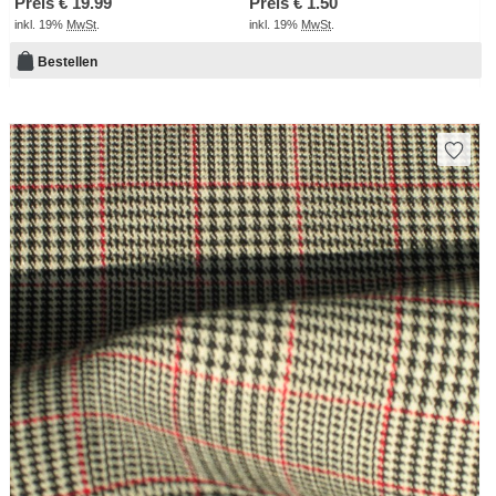
Preis €
19.99
Preis €
1.50
inkl. 19%
MwSt
.
inkl. 19%
MwSt
.
Bestellen