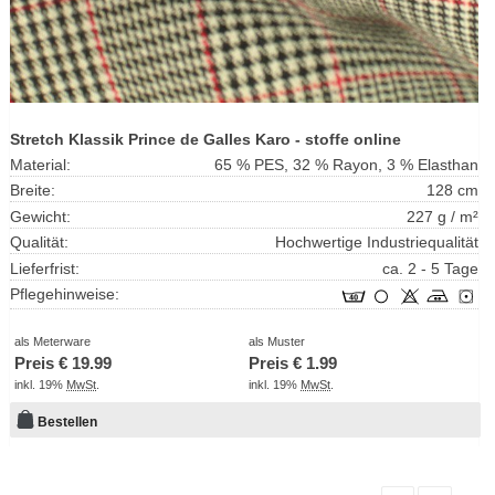
Stretch Klassik Prince de Galles Karo - stoffe online
Material:
65 % PES, 32 % Rayon, 3 % Elasthan
Breite:
128 cm
Gewicht:
227 g / m²
Qualität:
Hochwertige Industriequalität
Lieferfrist:
ca. 2 - 5 Tage
Pflegehinweise:
als Meterware
als Muster
Preis €
19.99
Preis €
1.99
inkl. 19%
MwSt
.
inkl. 19%
MwSt
.
Bestellen