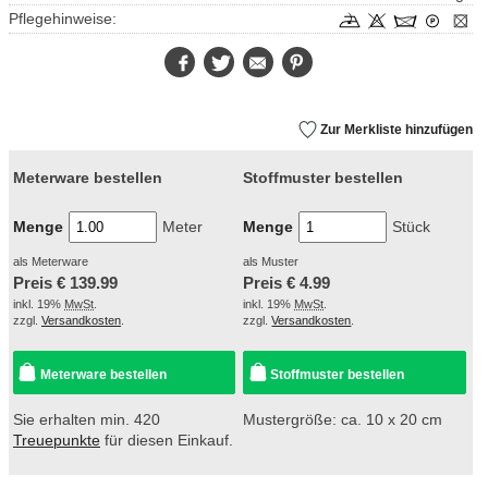
Pflegehinweise:
Facebook
Twitter
E-
Pinterest
Mail
Zur Merkliste hinzufügen
Meterware bestellen
Stoffmuster bestellen
Menge
Meter
Menge
Stück
als Meterware
als Muster
Preis €
139.99
Preis €
4.99
inkl. 19%
MwSt
.
inkl. 19%
MwSt
.
zzgl.
Versandkosten
.
zzgl.
Versandkosten
.
Meterware bestellen
Stoffmuster bestellen
Sie erhalten min. 420
Mustergröße: ca. 10 x 20 cm
Treuepunkte
für diesen Einkauf.