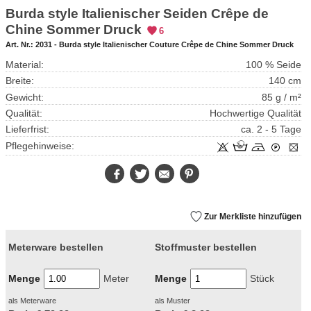
Burda style Italienischer Seiden Crêpe de
Chine Sommer Druck
6
Art. Nr.:
2031 - Burda style Italienischer Couture Crêpe de Chine Sommer Druck
Material:
100 % Seide
Breite:
140 cm
Gewicht:
85 g / m²
Qualität:
Hochwertige Qualität
Lieferfrist:
ca. 2 - 5 Tage
Pflegehinweise:
Facebook
Twitter
E-
Pinterest
Mail
Zur Merkliste hinzufügen
Meterware bestellen
Stoffmuster bestellen
Menge
Meter
Menge
Stück
als Meterware
als Muster