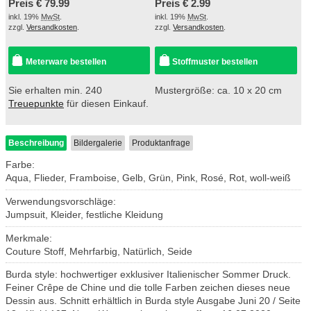
Preis €
79.99
Preis €
2.99
inkl. 19%
MwSt
.
inkl. 19%
MwSt
.
zzgl.
Versandkosten
.
zzgl.
Versandkosten
.
Meterware bestellen
Stoffmuster bestellen
Sie erhalten min. 240
Mustergröße: ca. 10 x 20 cm
Treuepunkte
für diesen Einkauf.
Beschreibung
Bildergalerie
Produktanfrage
Farbe:
Aqua, Flieder, Framboise, Gelb, Grün, Pink, Rosé, Rot, woll-weiß
Verwendungsvorschläge:
Jumpsuit, Kleider, festliche Kleidung
Merkmale:
Couture Stoff, Mehrfarbig, Natürlich, Seide
Burda style: hochwertiger exklusiver Italienischer Sommer Druck.
Feiner Crêpe de Chine und die tolle Farben zeichen dieses neue
Dessin aus. Schnitt erhältlich in Burda style Ausgabe Juni 20 / Seite