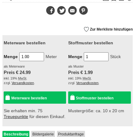
Facebook
Twitter
E-
Pinterest
Mail
Zur Merkliste hinzufügen
Meterware bestellen
Stoffmuster bestellen
Menge
Meter
Menge
Stück
als Meterware
als Muster
Preis €
24.99
Preis €
1.99
inkl. 19%
MwSt
.
inkl. 19%
MwSt
.
zzgl.
Versandkosten
.
zzgl.
Versandkosten
.
Meterware bestellen
Stoffmuster bestellen
Sie erhalten min. 75
Mustergröße: ca. 10 x 20 cm
Treuepunkte
für diesen Einkauf.
Beschreibung
Bildergalerie
Produktanfrage