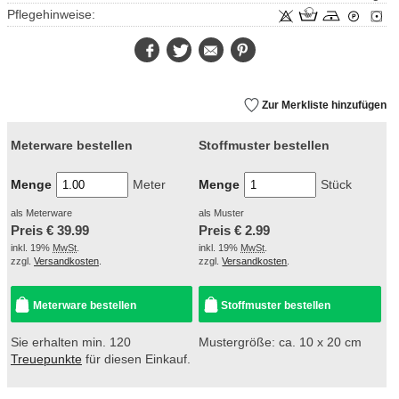
Pflegehinweise:
Facebook
Twitter
E-
Pinterest
Mail
Zur Merkliste hinzufügen
Meterware bestellen
Stoffmuster bestellen
Menge
Meter
Menge
Stück
als Meterware
als Muster
Preis €
39.99
Preis €
2.99
inkl. 19%
MwSt
.
inkl. 19%
MwSt
.
zzgl.
Versandkosten
.
zzgl.
Versandkosten
.
Meterware bestellen
Stoffmuster bestellen
Sie erhalten min. 120
Mustergröße: ca. 10 x 20 cm
Treuepunkte
für diesen Einkauf.