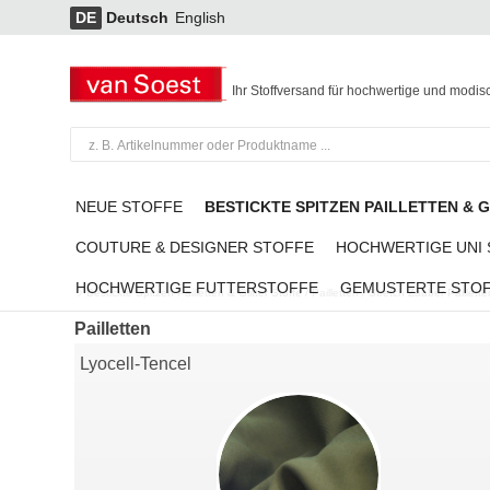
DE
Deutsch
English
Ihr Stoffversand für hochwertige und modis
NEUE STOFFE
BESTICKTE SPITZEN PAILLETTEN & 
COUTURE & DESIGNER STOFFE
HOCHWERTIGE UNI
HOCHWERTIGE FUTTERSTOFFE
GEMUSTERTE STO
Bestickte Spitzen Pailletten & Glitter Stoffe
/
Pailletten
/
Stretch Zauber Paillett
Pailletten
Lyocell-Tencel