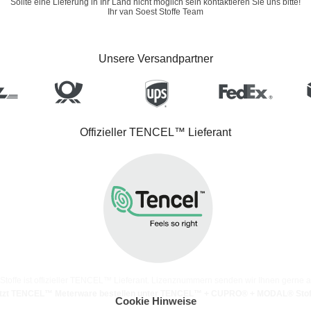
Sollte eine Lieferung in Ihr Land nicht möglich sein kontaktieren Sie uns bitte!
Ihr van Soest Stoffe Team
Unsere Versandpartner
Offizieller TENCEL™ Lieferant
Stoffe ist offizieller TENCEL™ Lieferant. Lizenznummern senden wir Ihnen gerne a
tzt TENCEL™ Meterware bestellen unter TENCEL™ + CUPRO® + MODAL® Stof
Cookie Hinweise