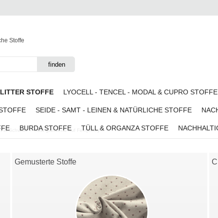
che Stoffe
GLITTER STOFFE
LYOCELL - TENCEL - MODAL & CUPRO STOFFE
 STOFFE
SEIDE - SAMT - LEINEN & NATÜRLICHE STOFFE
NACH
FFE
BURDA STOFFE
TÜLL & ORGANZA STOFFE
NACHHALTI
en in Schwarz + Gold glänzend auf Feinjersey
Gemusterte Stoffe
C