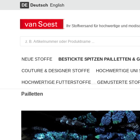
DE
Deutsch
English
Ihr Stoffversand für hochwertige und modis
NEUE STOFFE
BESTICKTE SPITZEN PAILLETTEN & 
COUTURE & DESIGNER STOFFE
HOCHWERTIGE UNI
HOCHWERTIGE FUTTERSTOFFE
GEMUSTERTE STO
Bestickte Spitzen Pailletten & Glitter Stoffe
/
Pailletten
/
Couture Stretch Blumen +
Pailletten