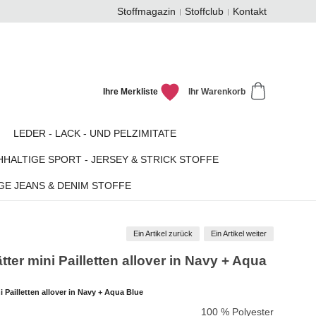
Stoffmagazin
Stoffclub
Kontakt
Ihre Merkliste
Ihr Warenkorb
LEDER - LACK - UND PELZIMITATE
HALTIGE SPORT - JERSEY & STRICK STOFFE
GE JEANS & DENIM STOFFE
Ein Artikel zurück
Ein Artikel weiter
ter mini Pailletten allover in Navy + Aqua
 Pailletten allover in Navy + Aqua Blue
100 % Polyester