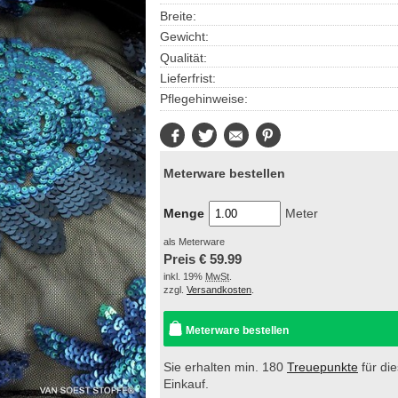
Breite:
Gewicht:
Qualität:
Lieferfrist:
Pflegehinweise:
Facebook
Twitter
E-
Pinterest
Mail
Meterware bestellen
Menge
Meter
als Meterware
Preis €
59.99
inkl. 19%
MwSt
.
zzgl.
Versandkosten
.
Meterware bestellen
Sie erhalten min. 180
Treuepunkte
für di
Einkauf.