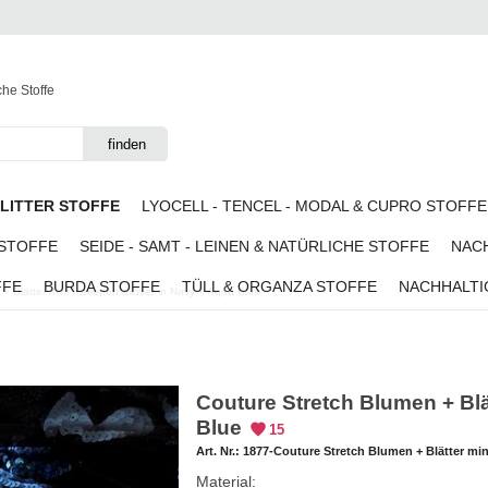
che Stoffe
GLITTER STOFFE
LYOCELL - TENCEL - MODAL & CUPRO STOFFE
 STOFFE
SEIDE - SAMT - LEINEN & NATÜRLICHE STOFFE
NACH
FFE
BURDA STOFFE
TÜLL & ORGANZA STOFFE
NACHHALTI
 Blätter mini Pailletten allover in Navy + Aqua Blue
Couture Stretch Blumen + Blät
Blue
15
Art. Nr.:
1877-Couture Stretch Blumen + Blätter mini
Material: