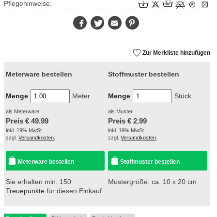
Pflegehinweise:
Facebook
Twitter
E-
Pinterest
Mail
Zur Merkliste hinzufügen
Meterware bestellen
Stoffmuster bestellen
Menge
Meter
Menge
Stück
als Meterware
als Muster
Preis €
49.99
Preis €
2.99
inkl. 19%
MwSt
.
inkl. 19%
MwSt
.
zzgl.
Versandkosten
.
zzgl.
Versandkosten
.
Meterware bestellen
Stoffmuster bestellen
Sie erhalten min. 150
Mustergröße: ca. 10 x 20 cm
Treuepunkte
für diesen Einkauf.