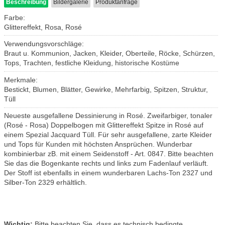
Beschreibung
Bildergalerie
Produktanfrage
Farbe:
Glittereffekt, Rosa, Rosé
Verwendungsvorschläge:
Braut u. Kommunion, Jacken, Kleider, Oberteile, Röcke, Schürzen,
Tops, Trachten, festliche Kleidung, historische Kostüme
Merkmale:
Bestickt, Blumen, Blätter, Gewirke, Mehrfarbig, Spitzen, Struktur,
Tüll
Neueste ausgefallene Dessinierung in Rosé. Zweifarbiger, tonaler
(Rosé - Rosa) Doppelbogen mit Glittereffekt Spitze in Rosé auf
einem Spezial Jacquard Tüll. Für sehr ausgefallene, zarte Kleider
und Tops für Kunden mit höchsten Ansprüchen. Wunderbar
kombinierbar zB. mit einem Seidenstoff - Art. 0847. Bitte beachten
Sie das die Bogenkante rechts und links zum Fadenlauf verläuft.
Der Stoff ist ebenfalls in einem wunderbaren Lachs-Ton 2327 und
Silber-Ton 2329 erhältlich.
Wichtig:
Bitte beachten Sie, dass es technisch bedingte