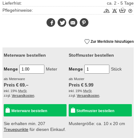
Lieferfrist:
ca. 2 - 5 Tage
Pflegehinweise:
Facebook
Twitter
E-
Pinterest
Mail
Zur Merkliste hinzufügen
Meterware bestellen
Stoffmuster bestellen
Menge
Meter
Menge
Stück
als Meterware
als Muster
Preis €
69.–
Preis €
5.99
inkl. 19%
MwSt
.
inkl. 19%
MwSt
.
zzgl.
Versandkosten
.
zzgl.
Versandkosten
.
Meterware bestellen
Stoffmuster bestellen
Sie erhalten min. 207
Mustergröße: ca. 10 x 20 cm
Treuepunkte
für diesen Einkauf.