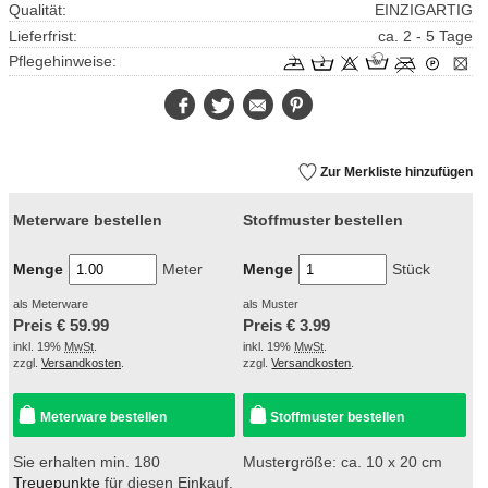
Qualität:
EINZIGARTIG
Lieferfrist:
ca. 2 - 5 Tage
Pflegehinweise:
Facebook
Twitter
E-
Pinterest
Mail
Zur Merkliste hinzufügen
Meterware bestellen
Stoffmuster bestellen
Menge
Meter
Menge
Stück
als Meterware
als Muster
Preis €
59.99
Preis €
3.99
inkl. 19%
MwSt
.
inkl. 19%
MwSt
.
zzgl.
Versandkosten
.
zzgl.
Versandkosten
.
Meterware bestellen
Stoffmuster bestellen
Sie erhalten min. 180
Mustergröße: ca. 10 x 20 cm
Treuepunkte
für diesen Einkauf.