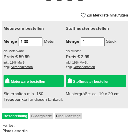
Mail
Zur Merkliste hinzufügen
Meterware bestellen
Stoffmuster bestellen
Menge
Meter
Menge
Stück
als Meterware
als Muster
Preis €
59.99
Preis €
2.99
inkl. 19%
MwSt
.
inkl. 19%
MwSt
.
zzgl.
Versandkosten
.
zzgl.
Versandkosten
.
Meterware bestellen
Stoffmuster bestellen
Sie erhalten min. 180
Mustergröße: ca. 10 x 20 cm
Treuepunkte
für diesen Einkauf.
Beschreibung
Bildergalerie
Produktanfrage
Farbe:
Pistaziengrün