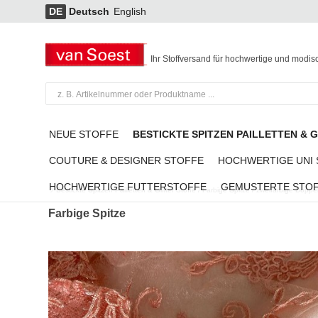
DE
Deutsch
English
Ihr Stoffversand für hochwertige und modis
NEUE STOFFE
BESTICKTE SPITZEN PAILLETTEN & 
COUTURE & DESIGNER STOFFE
HOCHWERTIGE UNI
HOCHWERTIGE FUTTERSTOFFE
GEMUSTERTE STO
Bestickte Spitzen Pailletten & Glitter Stoffe
/
Farbige Spitze
/
zweifarbige Doppel
Farbige Spitze