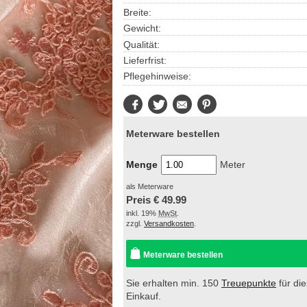
Breite:
Gewicht:
Qualität:
Lieferfrist:
Pflegehinweise:
Facebook
Twitter
E-
Pinterest
Mail
Meterware bestellen
Menge
Meter
als Meterware
Preis €
49.99
inkl. 19%
MwSt
.
zzgl.
Versandkosten
.
Meterware bestellen
Sie erhalten min. 150
Treuepunkte
für di
Einkauf.