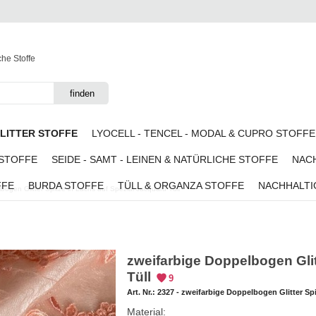
che Stoffe
GLITTER STOFFE
LYOCELL - TENCEL - MODAL & CUPRO STOFFE
 STOFFE
SEIDE - SAMT - LEINEN & NATÜRLICHE STOFFE
NACH
FFE
BURDA STOFFE
TÜLL & ORGANZA STOFFE
NACHHALTI
bogen Glitter Spitze in Lachs auf Spezial Jacquard Tüll
zweifarbige Doppelbogen Glit
Tüll
9
Art. Nr.:
2327 - zweifarbige Doppelbogen Glitter Spi
Material: