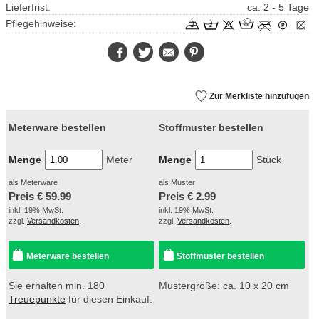
Lieferfrist:
ca. 2 - 5 Tage
Pflegehinweise:
Facebook
Twitter
E-
Pinterest
Mail
Zur Merkliste hinzufügen
Meterware bestellen
Stoffmuster bestellen
Menge
Meter
Menge
Stück
als Meterware
als Muster
Preis €
59.99
Preis €
2.99
inkl. 19%
MwSt
.
inkl. 19%
MwSt
.
zzgl.
Versandkosten
.
zzgl.
Versandkosten
.
Meterware bestellen
Stoffmuster bestellen
Sie erhalten min. 180
Mustergröße: ca. 10 x 20 cm
Treuepunkte
für diesen Einkauf.