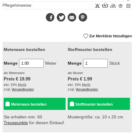
Pflegehinweise:
Facebook
Twitter
E-
Pinterest
Mail
Zur Merkliste hinzufügen
Meterware bestellen
Stoffmuster bestellen
Menge
Meter
Menge
Stück
als Meterware
als Muster
Preis €
19.99
Preis €
1.99
inkl. 19%
MwSt
.
inkl. 19%
MwSt
.
zzgl.
Versandkosten
.
zzgl.
Versandkosten
.
Meterware bestellen
Stoffmuster bestellen
Sie erhalten min. 60
Mustergröße: ca. 10 x 20 cm
Treuepunkte
für diesen Einkauf.